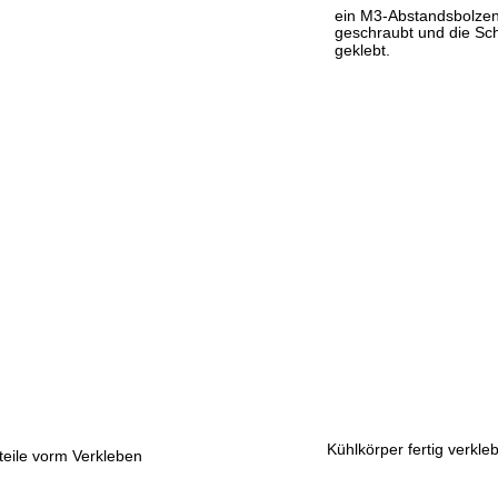
ein M3-Abstandsbolzen 
geschraubt und die Sch
geklebt.
Kühlkörper fertig verkleb
teile vorm Verkleben