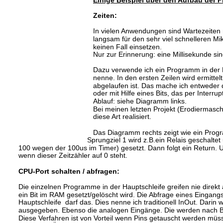
Einige Beispiel über den Aufbau der 
Zeiten:
In vielen Anwendungen sind Wartezeiten n
langsam für den sehr viel schnelleren Mik
keinen Fall einsetzen. 
Nur zur Erinnerung: eine Millisekunde si
Dazu verwende ich ein Programm in der Hau
nenne. In den ersten Zeilen wird ermittel
abgelaufen ist. Das mache ich entweder 
oder mit Hilfe eines Bits, das per Interrup
Ablauf: siehe Diagramm links.
Bei meinen letzten Projekt (Erodiermasch
diese Art realisiert.
Das Diagramm rechts zeigt wie ein Progr
Sprungziel 1 wird z.B.ein Relais geschalte
100 wegen der 100us im Timer) gesetzt. Dann folgt ein Return. U
wenn dieser Zeitzähler auf 0 steht.
CPU-Port schalten / abfragen:
Die einzelnen Programme in der Hauptschleife greifen nie direkt
ein Bit im RAM gesetzt/gelöscht wird. Die Abfrage eines Eingan
Hauptschleife  darf das. Dies nenne ich traditionell InOut. Dari
ausgegeben. Ebenso die analogen Eingänge. Die werden nach
Diese Verfahren ist von Vorteil wenn Pins getauscht werden müs