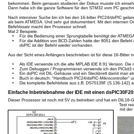
bekommen. Beim genauen studieren der Dokus musste ich einsehen:
Dann habe ich die ganze Software für den STM32 vom PC geschm
Nach intensiver Suche bin ich bei den 16-bitter PIC24/dsPIC gelan
als beim ATMEGA. Und sehr gut dokumentiert. Mit den internen Oszi
Befehlssatz macht den Prozessor schnell.
Mal 2 Beispiele:
•
Für die Bedienung einer Sprungtabelle benötigt der ATMEGA
•
Für die Addition von BCD-Zahlen hatte der 8051 den Befehl
dsPIC ist der Befehl wieder vorhanden.
Aus der Sicht eines Anfängers beschrieben ist für diese 16-Bitter n
•
Als IDE verwende ich die alte MPLAB IDE 8.91 Version. Die 
•
Zum Debuggen / Programmieren verwende ich den PICkit3 od
•
Ein dsPIC mit DIL-Gehäuse und ein Steckbrett damit man e
•
Buch in deutsch: “Handbuch PIC24/dsPIC-Mikrocontroller” u
•
Die komplette Befehlsliste aus z.B. DS70139F (S.136-142) a
Einfache Inbetriebnahme der IDE mit einen dsPIC30F20
Dieser Prozessor ist noch mit 5V zu betreiben und hat ein DIL18-
Test re
mit der